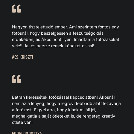
Nagyon tisztelettudó ember. Ami szerintem fontos egy
fotósnál, hogy beszélgessen a feszültségoldás
érdekében, és Ákos pont ilyen. Imádtam a fotózásokat
vele!! Ja, és persze remek képeket csinál!
ÁCS KRISZTI
Bátran keressétek fotózással kapcsolatban! Ákosnál
nem az a lényeg, hogy a legrövidebb idő alatt lezavarja
a fotózást. Figyel arra, hogy kinek mi áll jól,
meghallgatja a saját ötleteket is, de rengeteg kreatív
ötlete van!
ERDEI DOROTTYA